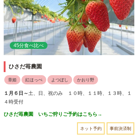
45分食べ比べ
ひさだ苺農園
章姫
紅ほっぺ
よつぼし
かおり野
１月６日～
土、日、祝のみ １０時、１１時、１３時、１
４時受付
ひさだ苺農園 いちご狩りご予約はこちら→
ネット予約
事前決済制