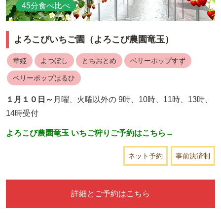
45分食べ比べ
よろこびいちご園（よろこび農園竜玉）
章姫
よつぼし
とちおとめ
ベリーポップすず
ベリーポップはるひ
１月１０日～
月曜、火曜以外の 9時、10時、11時、13時、
14時受付
よろこび農園竜玉 いちご狩りご予約はこちら→
ネット予約
事前決済制
詳細とご予約はこちら