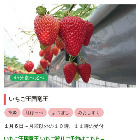
45分食べ比べ
いちご王国竜王
章姫
紅ほっぺ
よつぼし
みおしずく
１月６日～
月曜以外の１０時、１１時の受付
いちご王国竜王 いちご狩りご予約はこちら→