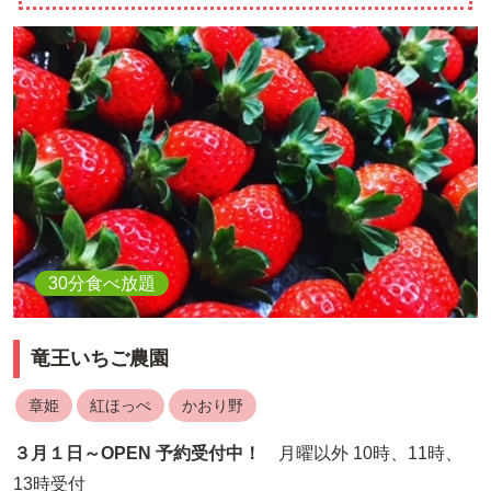
30分食べ放題
竜王いちご農園
章姫
紅ほっぺ
かおり野
３月１日～OPEN 予約受付中！
月曜以外 10時、11時、
13時受付