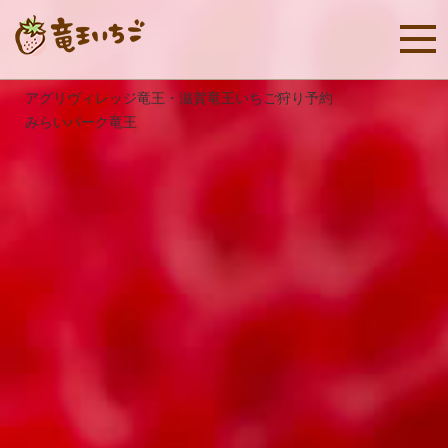
アグリヴィレッジ竜王・滋賀竜王いちご狩り予約
みらいパーク竜王